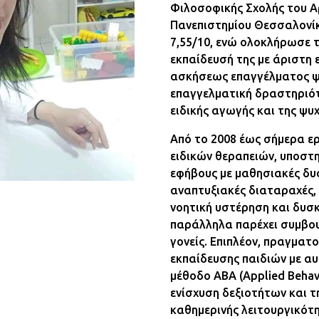
Φιλοσοφικής Σχολής του Α
Πανεπιστημίου Θεσσαλονίκ
7,55/10, ενώ ολοκλήρωσε 
εκπαίδευσή της με άριστη 
ασκήσεως επαγγέλματος ψ
επαγγελματική δραστηριότ
ειδικής αγωγής και της ψυ
Από το 2008 έως σήμερα ε
ειδικών θεραπειών, υποστη
εφήβους με μαθησιακές δυσ
αναπτυξιακές διαταραχές,
νοητική υστέρηση και δυσ
παράλληλα παρέχει συμβο
γονείς. Επιπλέον, πραγματο
εκπαίδευσης παιδιών με α
μέθοδο ΑΒΑ (Applied Behavi
ενίσχυση δεξιοτήτων και τ
καθημερινής λειτουργικότ