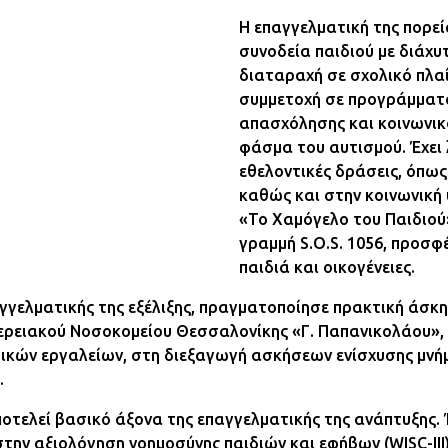
Η επαγγελματική της πορεί
συνοδεία παιδιού με διάχυ
διαταραχή σε σχολικό πλαί
συμμετοχή σε προγράμματ
απασχόλησης και κοινωνικ
φάσμα του αυτισμού. Έχει 
εθελοντικές δράσεις, όπως 
καθώς και στην κοινωνική
«Το Χαμόγελο του Παιδιού
γραμμή S.O.S. 1056, προσφ
παιδιά και οικογένειες.
αγγελματικής της εξέλιξης, πραγματοποίησε πρακτική άσκ
φερειακού Νοσοκομείου Θεσσαλονίκης «Γ. Παπανικολάου»,
κών εργαλείων, στη διεξαγωγή ασκήσεων ενίσχυσης μνήμ
.
οτελεί βασικό άξονα της επαγγελματικής της ανάπτυξης.
στην αξιολόγηση νοημοσύνης παιδιών και εφήβων (WISC-III)