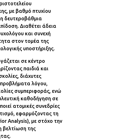
ριστοτελείου
ης, με βαθμό πτυχίου
τη δευτεροβάθμια
επίδοση. Διαθέτει άδεια
υχολόγου και συνεχή
ητα στον τομέα της
χολογικής υποστήριξης.
ργάζεται σε κέντρο
ρίζοντας παιδιά και
κολίες, διάχυτες
 προβλήματα λόγου,
κολίες συμπεριφοράς, ενώ
υλευτική καθοδήγηση σε
ποιεί ατομικές συνεδρίες
υτισμό, εφαρμόζοντας τη
or Analysis), με στόχο την
η βελτίωση της
ητας.