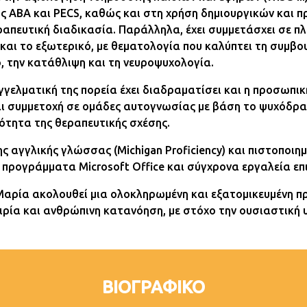
υς ΑΒΑ και PECS, καθώς και στη χρήση δημιουργικών και
ραπευτική διαδικασία. Παράλληλα, έχει συμμετάσχει σε π
και το εξωτερικό, με θεματολογία που καλύπτει τη συμβο
ό, την κατάθλιψη και τη νευροψυχολογία.
γελματική της πορεία έχει διαδραματίσει και η προσωπικ
ι συμμετοχή σε ομάδες αυτογνωσίας με βάση το ψυχόδραμ
ότητα της θεραπευτικής σχέσης.
ς αγγλικής γλώσσας (Michigan Proficiency) και πιστοποιη
σε προγράμματα Microsoft Office και σύγχρονα εργαλεία επ
 Μαρία ακολουθεί μια ολοκληρωμένη και εξατομικευμένη 
ιρία και ανθρώπινη κατανόηση, με στόχο την ουσιαστική 
ΒΙΟΓΡΑΦΙΚΟ