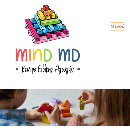
Μενού