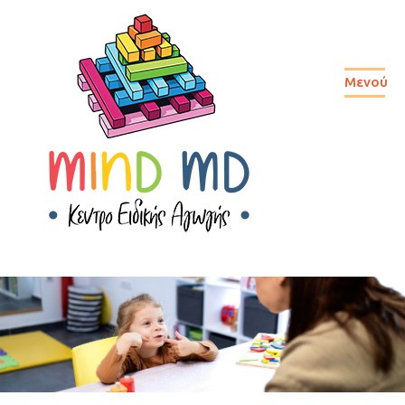
Μενού