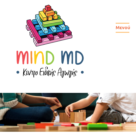
Μενού